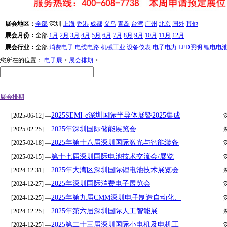
展会地区：
全部
深圳
上海
香港
成都
义乌
青岛
台湾
广州
北京
国外
其他
展会月份：
全部
1月
2月
3月
4月
5月
6月
7月
8月
9月
10月
11月
12月
展会行业：
全部
消费电子
电缆电路
机械工业
设备仪表
电子电力
LED照明
锂电电
您所在的位置：
电子展
>
展会排期
>
展会排期
2025SEMI-e深圳国际半导体展暨2025集成
[2025-06-12] —
2025年深圳国际储能展览会
[2025-02-25] —
2025年第十八届深圳国际激光与智能装备
[2025-02-18] —
第十七届深圳国际电池技术交流会/展览
[2025-02-15] —
2025年大湾区深圳国际锂电池技术展览会
[2024-12-31] —
2025年深圳国际消费电子展览会
[2024-12-27] —
2025年第九届CMM深圳电子制造自动化、
[2024-12-25] —
2025年第六届深圳国际人工智能展
[2024-12-25] —
2025第二十三届深圳国际小电机及电机工
[2024-12-25] —