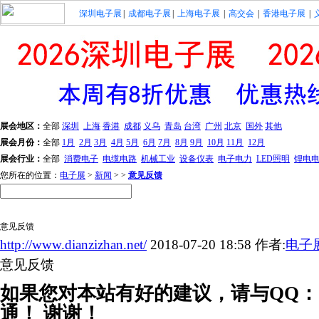
深圳电子展
|
成都电子展
|
上海电子展
|
高交会
|
香港电子展
|
展会地区：
全部
深圳
上海
香港
成都
义乌
青岛
台湾
广州
北京
国外
其他
展会月份：
全部
1月
2月
3月
4月
5月
6月
7月
8月
9月
10月
11月
12月
展会行业：
全部
消费电子
电缆电路
机械工业
设备仪表
电子电力
LED照明
锂电
您所在的位置：
电子展
>
新闻
> >
意见反馈
意见反馈
http://www.dianzizhan.net/
2018-07-20 18:58
作者:
电子
意见反馈
如果您对本站有好的建议，请与QQ：323
通！ 谢谢！