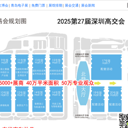
义博会
|
青岛电子展
|
免费门票
|
展馆排期
|
展会交通
|
展会新闻