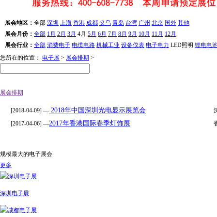
展会地区：
全部
深圳
上海
香港
成都
义乌
青岛
台湾
广州
北京
国外
其他
展会月份：
全部
1月
2月
3月
4月
5月
6月
7月
8月
9月
10月
11月
12月
展会行业：
全部
消费电子
电缆电路
机械工业
设备仪表
电子电力
LED照明
锂电电
您所在的位置：
电子展
>
展会排期
>
展会排期
2018年中国深圳光电显示展览会
[2018-04-09] —
2017年香港国际春季灯饰展
[2017-04-06] —
规模最大的电子展会
更多
深圳电子展