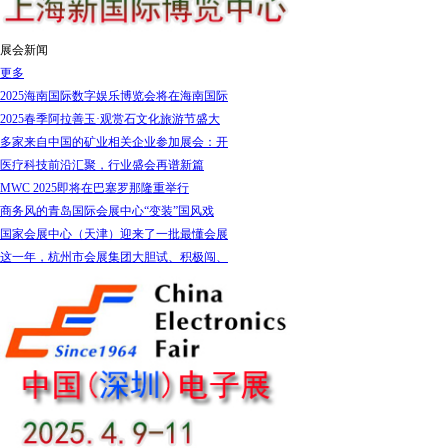
展会新闻
更多
2025海南国际数字娱乐博览会将在海南国际
2025春季阿拉善玉·观赏石文化旅游节盛大
多家来自中国的矿业相关企业参加展会：开
医疗科技前沿汇聚，行业盛会再谱新篇
MWC 2025即将在巴塞罗那隆重举行
商务风的青岛国际会展中心“变装”国风戏
国家会展中心（天津）迎来了一批最懂会展
这一年，杭州市会展集团大胆试、积极闯、