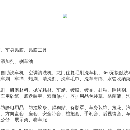
膜、车身贴膜、贴膜工具
油添加剂、刹车油
自助洗车机、空调清洗机、龙门往复毛刷洗车机、360无接触
洗车刷、车掸、蜡刷、清洗剂、洗车毛巾、洗车海绵、水管收纳
洗剂、研磨材料、抛光耗材、车蜡、镀膜、镀晶、封釉、除锈剂
、车用砂纸、底盘装甲、漆面修护、养护用品包装瓶、杀菌液、
车防静电用品、防撞胶条、驱狗贴、备胎罩、车身装饰、拉花、
衣、方向盘套、座套、安全带套、档把套、手刹套、后视镜套、
能公仔、展示架、赛车服