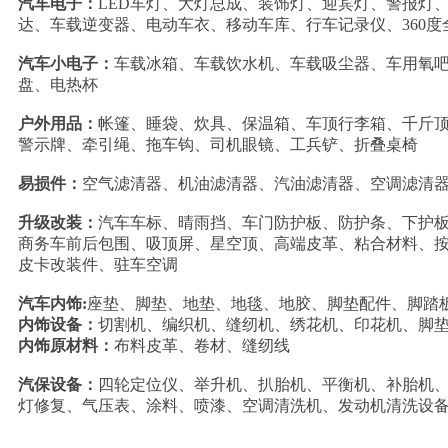
汽车电子：
LED车灯、大灯总成、装饰灯、迎宾灯、警报灯
达、车载逆变器、电动车衣、移动车库、行车记录仪、360度
汽车小电子：
车载冰箱、车载饮水机、车载吸尘器、车用氧
盘、电热杯
户外用品：
帐篷、睡袋、炊具、保温箱、车顶行李箱、千斤
警示牌、牵引绳、拖车钩、司机眼镜、工兵铲、折叠桌椅
易损件：
空气滤清器、机油滤清器、汽油滤清器、空调滤清
升级改装：
汽车车标、晴雨挡、车门防护板、防护条、下护
商务车前后包围、吸顶屏、星空顶、高端皮革、粘合材料、
皮卡改装件、驻车空调
汽车内饰:
座垫、脚垫、地垫、地毯、地胶、脚垫配件、脚踏
内饰设备：
切割机、编织机、缝纫机、绣花机、印花机、脚
内饰原材料：
布料皮革、卷材、缝纫线
汽保设备：
四轮定位仪、举升机、扒胎机、平衡机、补胎机
灯修复、气压表、涂料、喷漆、空调清洗机、发动机清洗设