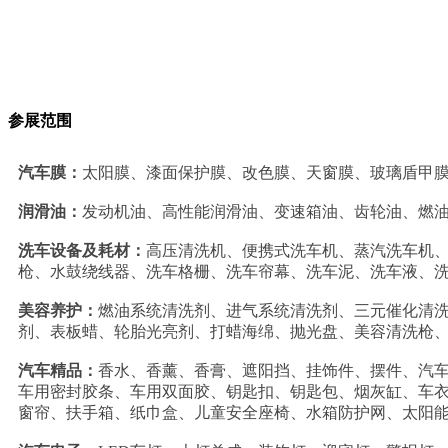
参展范围
汽车膜：
太阳膜、漆面保护膜、改色膜、天窗膜、玻璃盾甲
润滑油：
发动机油、高性能润滑油、变速箱油、齿轮油、燃
洗车设备及耗材：
高压清洗机、便携式洗车机、蒸汽洗车机、
枪、水鼓绕线器、洗车格栅、洗车帘幕、洗车泥、洗车液、
美容养护：
燃油系统清洗剂、进气系统清洗剂、三元催化清
剂、表板蜡、轮胎光亮剂、打蜡海绵、抛光盘、美容清洗枪
汽车精品：
香水、香薰、香膏、遮阳挡、挂饰件、摆件、汽
车用密封胶条、车用双面胶、钥匙扣、钥匙包、烟灰缸、车
窗帘、扶手箱、纸巾盒、儿童安全座椅、水箱防护网、太阳