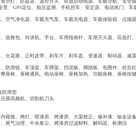
、警示灯、防盗器、遥控开关、应急启动电源、车载导航、安全
全景、GPS定位、胎压监测、手机控车、安定器、电动尾门、车
吧、空气净化器、车载充气泵、车载充电器、车载保险箱、点烟器
顶、急救包、对讲机、手台、车用指南针、车用灭火器、应急灯
器、火花塞、正时皮带、刹车片、刹车盘、变速器、制动器、减
板、防滑链、车顶架、车牌架、挡泥板、脚踏板、包围件、前后
按摩座椅、座椅通风、电动座椅、座椅加热、功能座椅、座椅按
板防滑垫
垫压膜高频机、切割机刀头
、内窥镜、烤灯、喷漆房、烤漆房、大梁校正、修补漆、钣金设
备、尾气治理、中央集尘、烤漆房过滤材料、解码器、检测仪