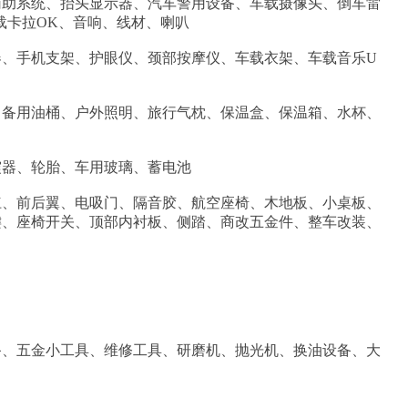
辅助系统、抬头显示器、汽车警用设备、车载摄像头、倒车雷
载卡拉OK、音响、线材、喇叭
、手机支架、护眼仪、颈部按摩仪、车载衣架、车载音乐U
、备用油桶、户外照明、旅行气枕、保温盒、保温箱、水杯、
震器、轮胎、车用玻璃、蓄电池
杠、前后翼、电吸门、隔音胶、航空座椅、木地板、小桌板、
键、座椅开关、顶部内衬板、侧踏、商改五金件、整车改装、
备、五金小工具、维修工具、研磨机、抛光机、换油设备、大